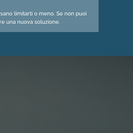
ssano limitarti o meno. Se non puoi
are una nuova soluzione.