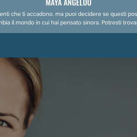
MAYA ANGELOU
 eventi che ti accadono, ma puoi decidere se questi po
mbia il mondo in cui hai pensato sinora. Potresti trov