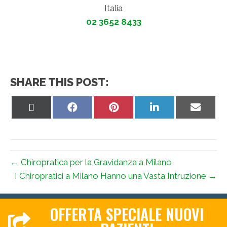
Italia
02 3652 8433
SHARE THIS POST:
Share
Share
Share
Share
Share
on
on
on
on
on
X
Facebook
Pinterest
LinkedIn
Email
(Twitter)
← Chiropratica per la Gravidanza a Milano
I Chiropratici a Milano Hanno una Vasta Intruzione →
OFFERTA SPECIALE NUOVI