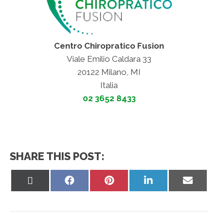
Centro Chiropratico Fusion
Viale Emilio Caldara 33
20122 Milano, MI
Italia
02 3652 8433
SHARE THIS POST:
Share
Share
Share
Share
Share
on
on
on
on
on
X
Facebook
Pinterest
LinkedIn
Email
(Twitter)